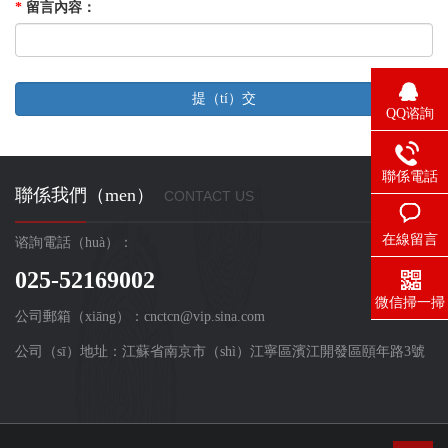
*
留言內容
：
QQ谘詢
聯係電話
聯係我們（men）
CONTACT US
在線留言
谘詢電話（huà）：
025-52169002
微信掃一掃
公司郵箱（xiāng）：cnctcn@vip.sina.com
公司（sī）地址：江蘇省南京市（shì）江寧區濱江開發區頤年路3號