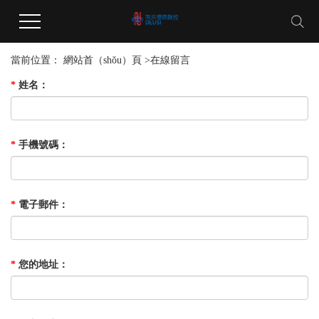
當前位置：
網站首（shǒu）頁
>
在線留言
*
姓名
：
*
手機號碼
：
*
電子郵件
：
*
您的地址
：