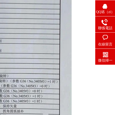
QQ谘（zī）
詢（xún）
聯係電話
在線留言
微信掃一
（yī）掃