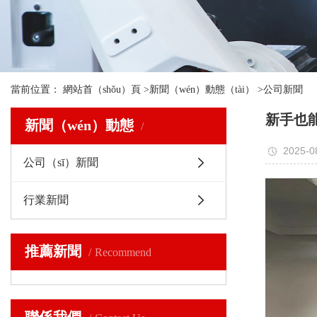
當前位置：
網站首（shǒu）頁
>
新聞（wén）動態（tài）
>
公司新聞
新手也能
新聞（wén）動態
2025-0
公司（sī）新聞
行業新聞
推薦新聞
Recommend
聯係我們