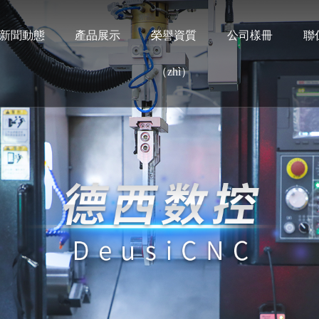
新聞動態
產品展示
榮譽資質
公司樣冊
聯
（zhì）