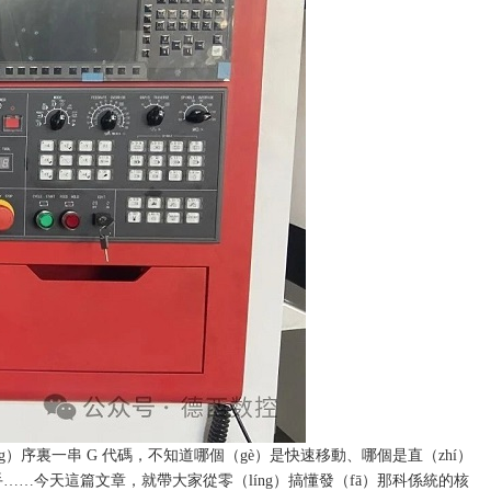
ng）序裏一串 G 代碼，不知道哪個（gè）是快速移動、哪個是
直（zhí）
……今天這篇文章，就帶大家從零（líng）搞懂發（fā）那科係統的核