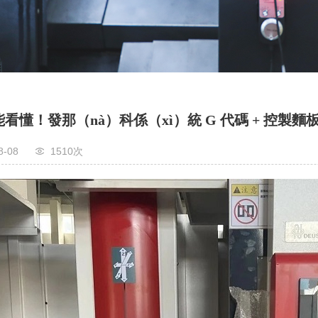
看懂！發那（nà）科係（xì）統 G 代碼 + 控製麵
8-08
1510次