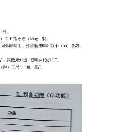
工工件。
由 F 指令控（kòng）製。
ng）圓弧麵時用，分清順逆時針就不（bú）會錯。
原點”，讓機床知道 “從哪開始加工”。
iā）工尺寸 “差一點”。