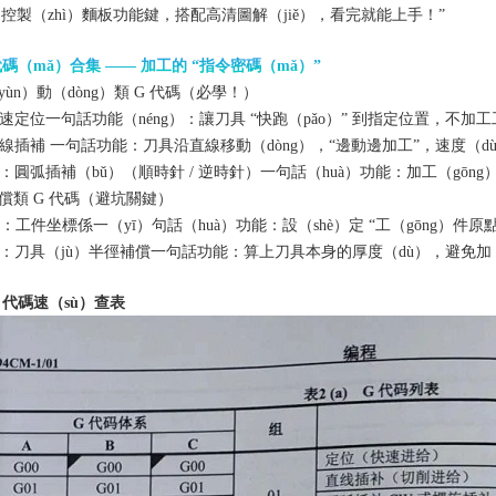
和控製（zhì）麵板功能鍵，搭配高清圖解（jiě），看完就能上手！”
代碼（mǎ）合集 —— 加工的 “指令密碼（mǎ）”
（yùn）動（dòng）類 G 代碼（必學！）
速定位一句話功能（néng）：讓刀具 “快跑（pǎo）” 到指定位置，不加
線插補 一句話功能：刀具沿直線移動（dòng），“邊動邊加工”，速度（dù）
3：
圓弧插補（bǔ）
（順時針 / 逆時針）一句話（huà）功能：加工（gō
補償類 G 代碼（避坑關鍵）
G59：工件坐標係一（yī）句話（huà）功能：設（shè）定 “工（gōng）件
2：
刀具（jù）半徑補償
一句話功能：算上刀具本身的厚度（dù），避免加（j
 代碼速（sù）查表