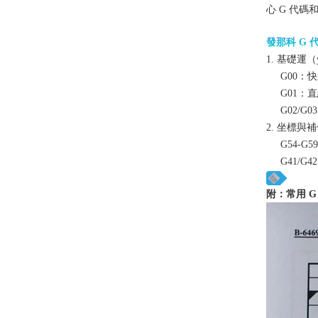
心 G 代碼
發那科 G 
1. 基礎運
G00
：快
G01
：直
G02/G0
2. 坐標與
G54-
G41/G4
附：常用 G