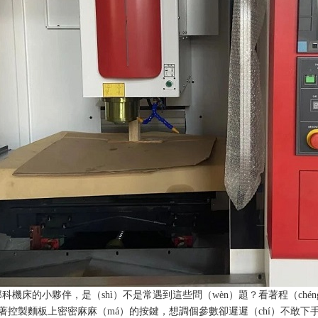
那科機床的小夥伴，是（shì）不是常遇到這些問（wèn）題？看著程（ché
著控製麵板上密密麻麻（má）的按鍵，想調個參數卻遲遲（chí）不敢下手