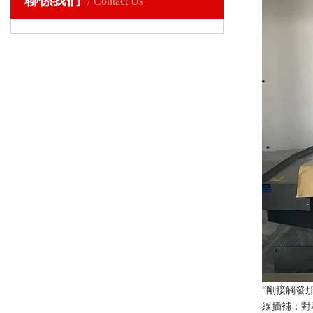
Contact Us
“剛接觸發
線插補
；對