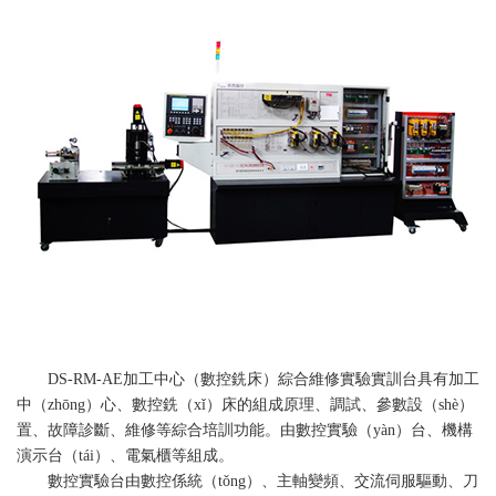
DS-RM-AE加工中心（數控銑床）綜合維修實驗實訓台具有加工
中（zhōng）心、數控銑（xǐ）床的組成原理、調試、參數設（shè）
置、故障診斷、維修等綜合培訓功能。由數控實驗（yàn）台、機構
演示台（tái）、電氣櫃等組成。
數控實驗台由數控係統（tǒng）、主軸變頻、交流伺服驅動、刀