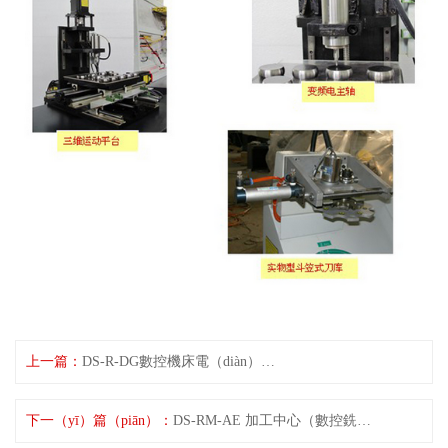
上一篇：
DS-R-DG數控機床電（diàn）控實訓裝置
下一（yī）篇（piān）：
DS-RM-AE 加工中心（數控銑床）裝調（diào）維修（xiū）實驗（yàn）實訓台