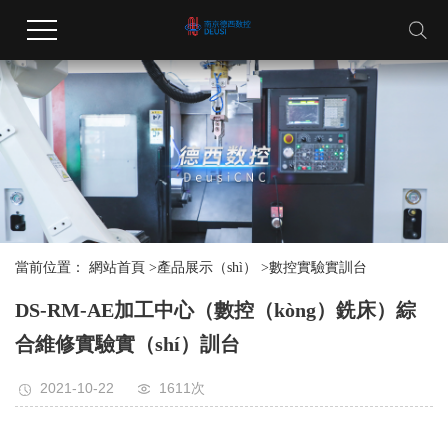
當前位置：
網站首頁
>
產品展示（shì）
>
數控實驗實訓台
DS-RM-AE加工中心（數控（kòng）銑床）綜
合維修實驗實（shí）訓台
2021-10-22
1611次