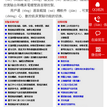
控實驗台和機床電櫃雙路並聯控製。
QQ谘詢
用戶通（tōng）過裝載隨（suí）機軟件（jiàn），可實現加工中
（zhōng）心、數控銑床實驗功能的切換。
聯（lián）係
電話
在線留言
微信掃一
（yī）掃