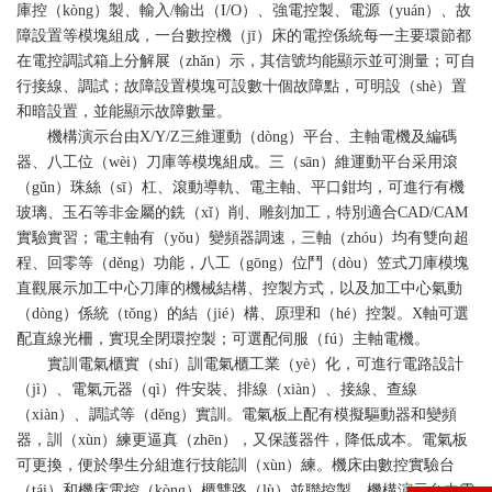
庫控（kòng）製、輸入/輸出（I/O）、強電控製、電源（yuán）、故
障設置等模塊組成，一台數控機（jī）床的電控係統每一主要環節都
在電控調試箱上分解展（zhǎn）示，其信號均能顯示並可測量；可自
行接線、調試；故障設置模塊可設數十個故障點，可明設（shè）置
和暗設置，並能顯示故障數量。
機構演示台由X/Y/Z三維運動（dòng）平台、主軸電機及編碼
器、八工位（wèi）刀庫等模塊組成。三（sān）維運動平台采用滾
（gǔn）珠絲（sī）杠、滾動導軌、電主軸、平口鉗均，可進行有機
玻璃、玉石等非金屬的銑（xǐ）削、雕刻加工，特別適合CAD/CAM
實驗實習；電主軸有（yǒu）變頻器調速，三軸（zhóu）均有雙向超
程、回零等（děng）功能，八工（gōng）位鬥（dòu）笠式刀庫模塊
直觀展示加工中心刀庫的機械結構、控製方式，以及加工中心氣動
（dòng）係統（tǒng）的結（jié）構、原理和（hé）控製。X軸可選
配直線光柵，實現全閉環控製；可選配伺服（fú）主軸電機。
實訓電氣櫃實（shí）訓電氣櫃工業（yè）化，可進行電路設計
（jì）、電氣元器（qì）件安裝、排線（xiàn）、接線、查線
（xiàn）、調試等（děng）實訓。電氣板上配有模擬驅動器和變頻
器，訓（xùn）練更逼真（zhēn），又保護器件，降低成本。電氣板
可更換，便於學生分組進行技能訓（xùn）練。機床由數控實驗台
（tái）和機床電控（kòng）櫃雙路（lù）並聯控製。機構演示台由電