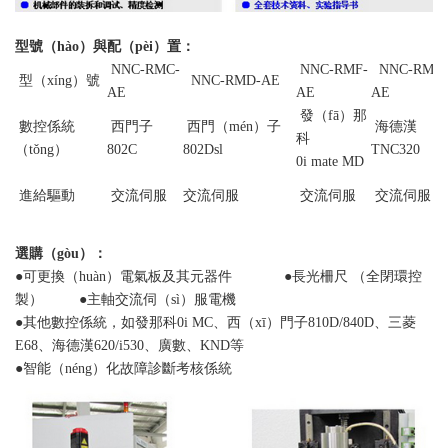
型號（hào）與配（pèi）置：
NNC-RMC-
NNC-RMF-
NNC-RMHh
型（xíng）號
NNC-RMD-AE
AE
AE
AE
發（fā）那
數控係統
西門子
西門（mén）子
海德漢
科
（tǒng）
802C
802Dsl
TNC320
0i mate MD
進給驅動
交流伺服
交流伺服
交流伺服
交流伺服
選購（gòu）：
●可更換（huàn）電氣板及其元器件 ●長光柵尺 （全閉環控
製） ●主軸交流伺（sì）服電機
●其他數控係統，如發那科0i MC、西（xī）門子810D/840D、三菱
E68、海德漢620/i530、廣數、KND等
●智能（néng）化故障診斷考核係統