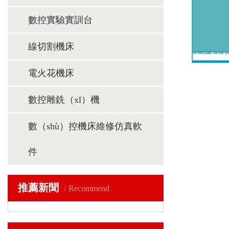
數控實驗實訓台
線切割機床
電火花機床
數控雕銑（xǐ）機
數（shù）控機床維修仿真軟
件
推薦新聞
Recommend