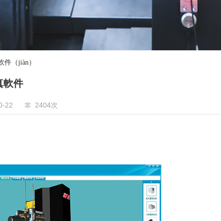
件（jiàn）
真軟件
0-22
2404次