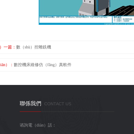
ng）一篇：
數（shù）控雕銑機
iān）：
數控機床維修仿（fǎng）真軟件
聯係我們
CONTACT US
谘詢電（diàn）話：