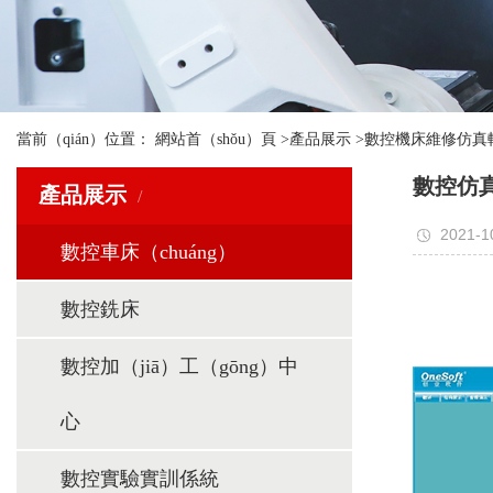
當前（qián）位置：
網站首（shǒu）頁
>
產品展示
>
數控機床維修仿真軟
數控仿
產品展示
2021-1
數控車床（chuáng）
數控銑床
數控加（jiā）工（gōng）中
心
數控實驗實訓係統