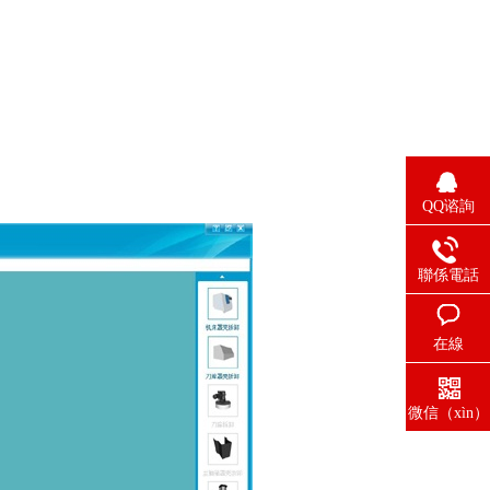
QQ谘詢
聯係電話
在線
（xiàn）留
言
微信（xìn）
掃一掃
（sǎo）