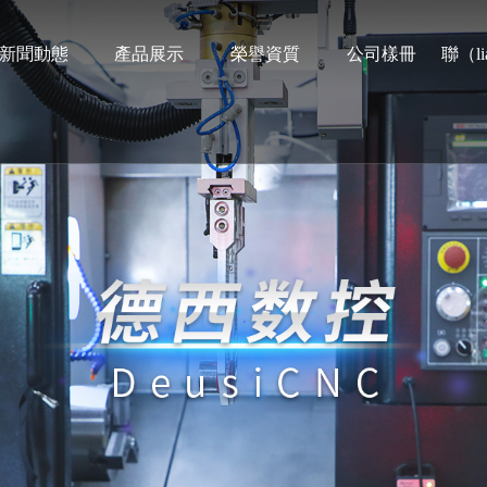
新聞動態
產品展示
榮譽資質
公司樣冊
聯（l