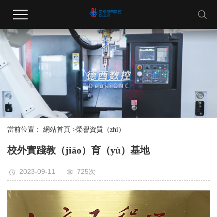
當前位置：
網站首頁
>
榮譽資質（zhì）
校外實踐教（jiāo）育（yù）基地
2023-09-11
725次