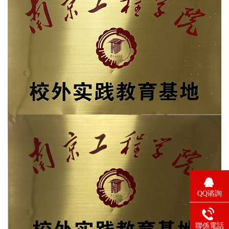
QQ谘詢
聯係電話