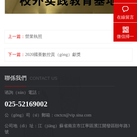
在線留言
微信掃一
上一篇：
營業執照
（yī）掃
下一篇：
2020國賽數控貢（gòng）獻獎
聯係我們
CONTACT US
谘詢（xún）電話：
025-52169002
公（gōng）司（sī）郵箱：cnctcn@vip.sina.com
公司地（dì）址：江（jiāng）蘇省南京市江寧區濱江開發區頤年路3
號